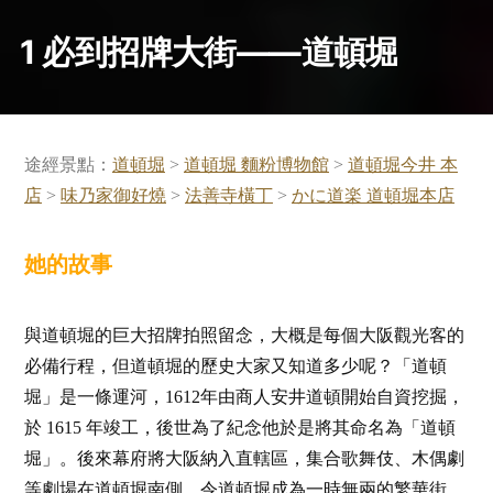
1 必到招牌大街——道頓堀
途經景點：
道頓堀
>
道頓堀 麵粉博物館
>
道頓堀今井 本
店
>
味乃家御好燒
>
法善寺
橫
丁
>
かに道楽 道頓堀本店
她的故事
與道頓堀的巨大招牌拍照留念，大概是每個大阪觀光客的
必備行程，但道頓堀的歷史大家又知道多少呢？「道頓
堀」是一條運河，1612年由商人安井道頓開始自資挖掘，
於 1615 年竣工，後世為了紀念他於是將其命名為「道頓
堀」。後來幕府將大阪納入直轄區，集合歌舞伎、木偶劇
等劇場在道頓堀南側，令道頓堀成為一時無兩的繁華街