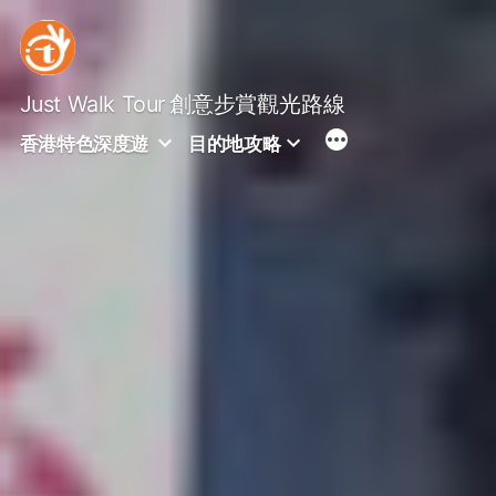
Skip
to
content
Just Walk Tour
創意步賞觀光路線
香港特色深度遊
目的地攻略