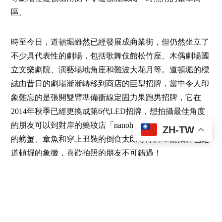
區。
時至今日，道頓堀雖然已經發展成商業街，但仍然坐立了
不少具代表性的劇場，包括歌舞伎館松竹座、木偶劇場國
立文樂劇院、演藝場地角座和難波大花月等。道頓堀的標
誌由昔日的劇場漸漸轉移到商店的巨型招牌，當中令人印
象難忘的是張開雙臂準備衝線定固力果跑男招牌，它在
2014年秋季已經更換成第6代LED招牌，想拍攝最佳角度
的朋友可以到對岸的藥妝店「nanohana」陽台，跑男旁邊
ZH-TW
的螃蟹、章魚和穿上丑裝的倒食太郎等浮誇立體招牌也是
道頓堀的象徵，喜歡拍照的朋友不可錯過！