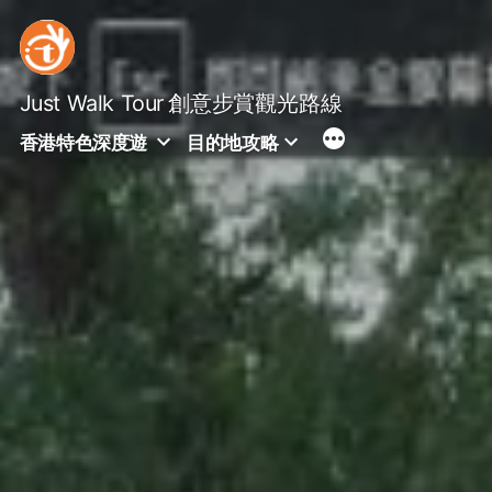
Skip
to
content
Just Walk Tour
創意步賞觀光路線
香港特色深度遊
目的地攻略