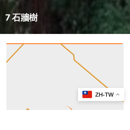
7 石牆樹
ZH-TW