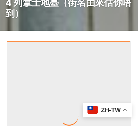
4 列拿士地臺（街名由來估你唔
到）
ZH-TW