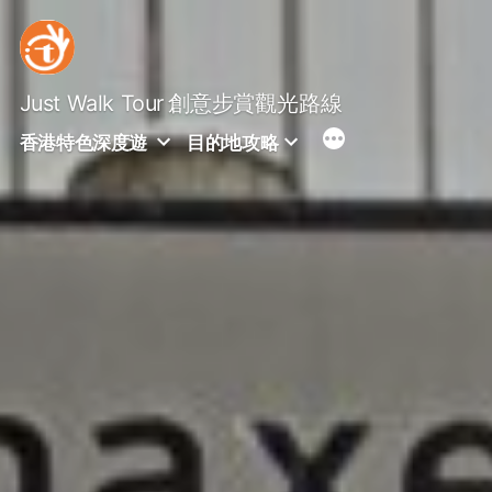
Skip
to
content
Just Walk Tour
創意步賞觀光路線
香港特色深度遊
目的地攻略