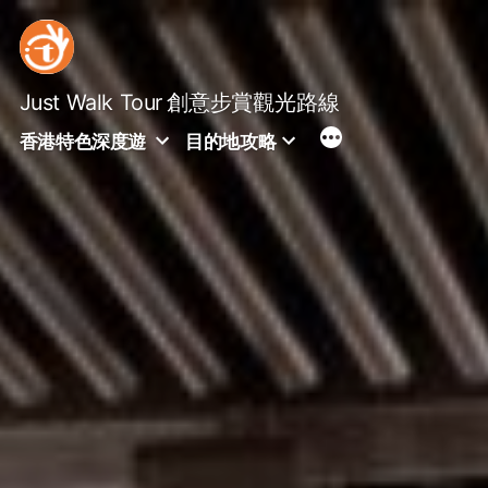
Skip
to
content
Just Walk Tour
創意步賞觀光路線
香港特色深度遊
目的地攻略