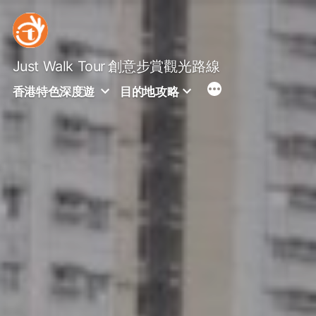
Skip
to
content
Just Walk Tour
創意步賞觀光路線
香港特色深度遊
目的地攻略