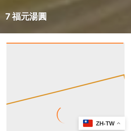
7 福元湯圓
ZH-TW