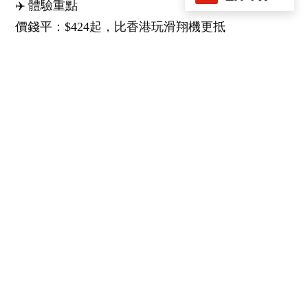
✈️ 體驗重點
價錢平：$424起，比香港玩滑翔機更抵
零經驗OK：有機長全程指導，連小朋友都玩得
真實駕駛：可以自己操控方向盤，感受起飛降落
打卡一流：從高空俯瞰廣州景色，記得帶手機
📍 體驗地點
三衹鳳凰固定翼飛行體驗俱樂部(廣州中山店)
地址：廣州中山三角鎮三角通航機場
交通方式：中山港坐的士約25-30分鐘
體驗日期：即日至10月14日