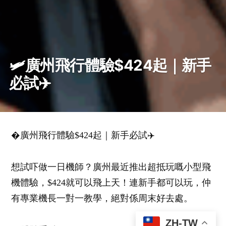
🛩️廣州飛行體驗$424起｜新手
必試✈️
�️廣州飛行體驗$424起｜新手必試✈️
想試吓做一日機師？廣州最近推出超抵玩嘅小型飛
機體驗，$424就可以飛上天！連新手都可以玩，仲
有專業機長一對一教學，絕對係周末好去處。
ZH-TW