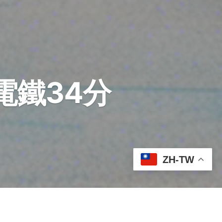
電鐵34分
ZH-TW