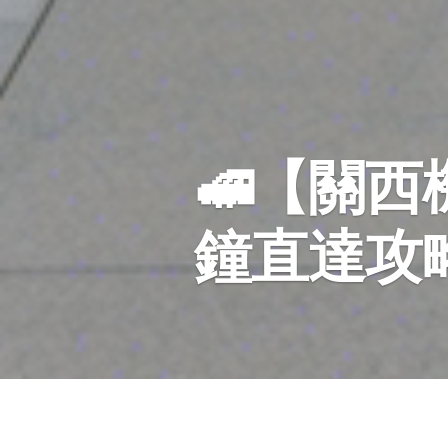
🚅【關
鐘直達攻