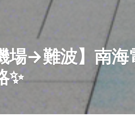
西機場→難波】南海
略✨