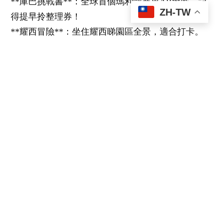
**庫巴挑戰書**：全球首個瑪利歐賽車AR遊戲，記
ZH-TW
得提早拎整理券！
**耀西冒險**：坐住耀西睇園區全景，適合打卡。
**能量手環**：園區內買（4,200円），玩小遊戲儲
金幣超有代入感。
2. 入場秘技**
**開園直衝**：9成香港人唔知，開門後15分鐘內
入園免整理券！
**單人通道**：排庫巴城堡用單人通道，快普通隊
30分鐘。
3. 隱藏玩法**
**搵齊3把鑰匙可以挑戰特別關卡，工作人員會送
貼紙畀完成者。