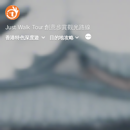
Skip
to
content
Just Walk Tour
創意步賞觀光路線
香港特色深度遊
目的地攻略