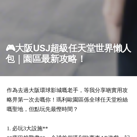
🎮大阪USJ超級任天堂世界懶人
包｜園區最新攻略！
作為去過大阪環球影城嘅老手，等我分享啲實用攻
略畀第一次去嘅你！瑪利歐園區係全球任天堂粉絲
嘅聖地，但點玩先最慳時間？
1. 必玩3大設施**