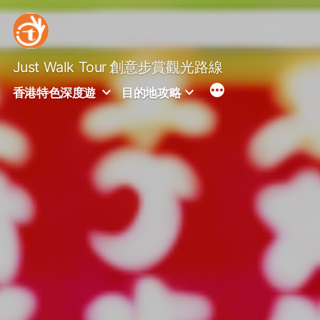
Skip
to
content
Just Walk Tour
創意步賞觀光路線
香港特色深度遊
目的地攻略