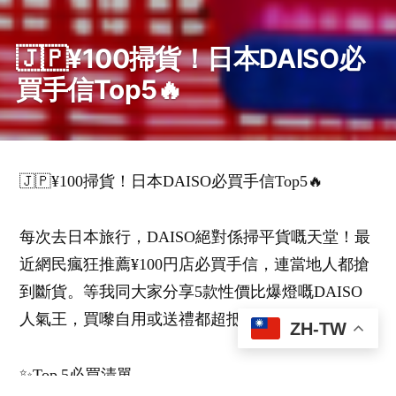
🇯🇵¥100掃貨！日本DAISO必
買手信Top5🔥
🇯🇵¥100掃貨！日本DAISO必買手信Top5🔥
每次去日本旅行，DAISO絕對係掃平貨嘅天堂！最
近網民瘋狂推薦¥100円店必買手信，連當地人都搶
到斷貨。等我同大家分享5款性價比爆燈嘅DAISO
人氣王，買嚟自用或送禮都超抵！
ZH-TW
✨Top 5必買清單