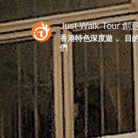
Skip
to
Just Walk Tour
創
content
香港特色深度遊
目
們