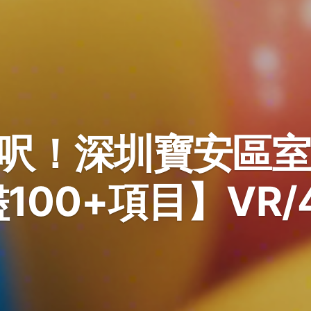
5萬呎！深圳寶安區
盡100+項目】VR