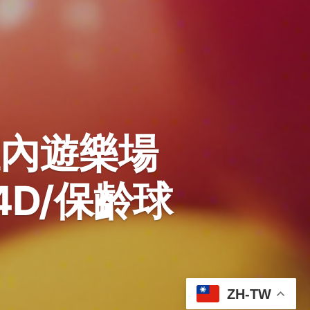
室內遊樂場
/4D/保齡球
ZH-TW