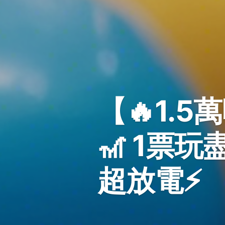
【🔥1.
🎢 1票玩
超放電⚡